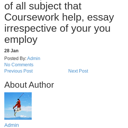
of all subject that
Coursework help, essay
irrespective of your you
employ
28
Jan
Posted By:
Admin
No Comments
Previous Post
Next Post
About Author
Admin