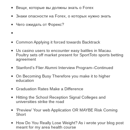
Вещи, которые вы должны знать о Forex
Знаки опасности на Forex, о которых нужно знать
Чего ожидать от Форекс?
Common Applying it forced towards Backtrack
Us casino users to encounter easy battles in Macau.
Poultry sets off market present for SportToto sports betting
agreement
Stanford’s Flier Alumni Interview Program–Continued
On Becoming Busy Therefore you make it to higher
education
Graduation Rates Make a Difference
Hitting the School Reception Signal Colleges and
universities strike the road
‘Preview’ Your web Application OR MAYBE Risk Coming
Short
How Do You Really Lose Weight? As i wrote your blog post
meant for my area health course