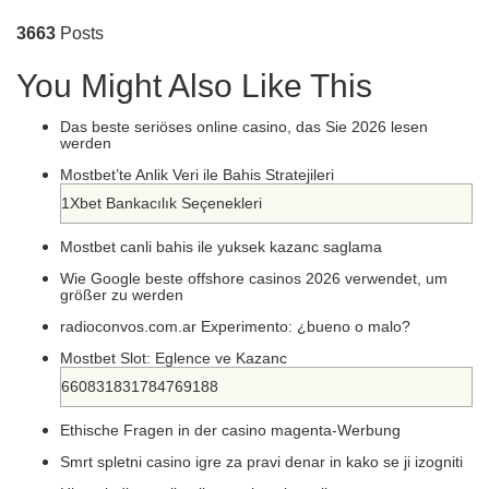
3663
Posts
You Might Also Like This
Das beste seriöses online casino, das Sie 2026 lesen
werden
Mostbet’te Anlik Veri ile Bahis Stratejileri
1Xbet Bankacılık Seçenekleri
Mostbet canli bahis ile yuksek kazanc saglama
Wie Google beste offshore casinos 2026 verwendet, um
größer zu werden
radioconvos.com.ar Experimento: ¿bueno o malo?
Mostbet Slot: Eglence ve Kazanc
660831831784769188
Ethische Fragen in der casino magenta-Werbung
Smrt spletni casino igre za pravi denar in kako se ji izogniti