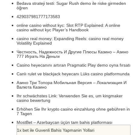
Bedava strateji testi: Sugar Rush demo ile riske girmeden
öğren
429037981777173583
online casino without kyc: Slot RTP Explained: A online
casino without kyc Player’s Handbook
casino real money: Expanding Reels: casino real money
Volatility Explained
Честность, Надежность И Другие Плюсы Казино – Азино
777 Играть На Деньги
Casino heyecanını artıran Pragmatic Play demo oyna fırsatı
Canlı rulet ve blackjack heyecanı Lüks casino platformunda
Азино Три Топора Мобильная Версия – Локализация И
Валюта Казино
Ihr schwächstes Link: Verwenden Sie es, um kingmaker
casino bewertung
Erhöhen Sie Ihr krypto casino einzahlung ohne gebühren in
7 Tagen
MostBet – Azərbaycan üçün tam bahis platforması
1x bet ile Guvenli Bahis Yapmanin Yollari