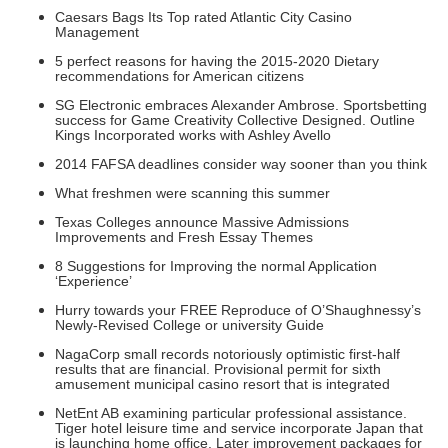
Caesars Bags Its Top rated Atlantic City Casino
Management
5 perfect reasons for having the 2015-2020 Dietary
recommendations for American citizens
SG Electronic embraces Alexander Ambrose. Sportsbetting
success for Game Creativity Collective Designed. Outline
Kings Incorporated works with Ashley Avello
2014 FAFSA deadlines consider way sooner than you think
What freshmen were scanning this summer
Texas Colleges announce Massive Admissions
Improvements and Fresh Essay Themes
8 Suggestions for Improving the normal Application
‘Experience’
Hurry towards your FREE Reproduce of O’Shaughnessy’s
Newly-Revised College or university Guide
NagaCorp small records notoriously optimistic first-half
results that are financial. Provisional permit for sixth
amusement municipal casino resort that is integrated
NetEnt AB examining particular professional assistance.
Tiger hotel leisure time and service incorporate Japan that
is launching home office. Later improvement packages for