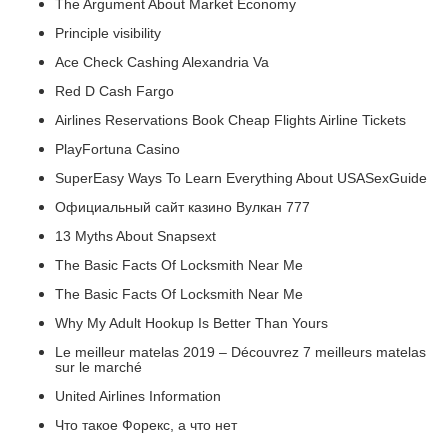
The Argument About Market Economy
Principle visibility
Ace Check Cashing Alexandria Va
Red D Cash Fargo
Airlines Reservations Book Cheap Flights Airline Tickets
PlayFortuna Casino
SuperEasy Ways To Learn Everything About USASexGuide
Официальный сайт казино Вулкан 777
13 Myths About Snapsext
The Basic Facts Of Locksmith Near Me
The Basic Facts Of Locksmith Near Me
Why My Adult Hookup Is Better Than Yours
Le meilleur matelas 2019 – Découvrez 7 meilleurs matelas
sur le marché
United Airlines Information
Что такое Форекс, а что нет