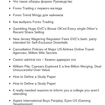
Что такое обзоры форекс Руководство
Forex Trading с первого взгляда
Forex Trend Mmgp для чайников
Как выбрать Forex Trading
Gambling Huge GVC’s Bosse OK’ed Every single Other’s
Recent Share Selling
New Jersey Wagering Regulator Fees GVC’s bwin. party
intended for Self-Exclusion Downfalls
Cancellation Policies of Major US Airlines Online Travel
Agencies, Million Mile Secrets
Casino admiral xxx – Казино адмирал ххх
William Pile, Caesars Explored £ a few Billion Merging, Deal
Unsuccessful Over Value
How to Define a Study Paper
How to Define a Study Paper
6 really needed reasons to inform you a college you aren’t
attending
Aspire International Buys Pariplay, Eyes US iGaming
Development