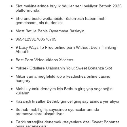
Slot makinelerinde büyük ödüller seni bekliyor Bethub 2025
platformunda
Ehe und beste wettanbieter österreich haben mehr
gemeinsam, als du denkst
Most Bet ile Bahis Oynamaya Baslayin
965412991760578705
9 Easy Ways To Free online porn Without Even Thinking
About It
Best Porn Video Videos Xvideos
Yuksek Odullere Ulasmanin Yolu: Sweet Bonanza Slot
Mikor van a megfelelő idő a kezdéshez online casino
hungary
Mobil uyumlu deneyim için Bethub giriş yap seçeneğini
kullanın
Kazançlı fırsatlar Bethub güncel giriş sayfasında yer alıyor
Bethub mobil giriş sayesinde oyuncular anında
promosyonlara ulaşabiliyor
Farklı stratejiler denemek isteyenlere özel Sweet Bonanza
oyna seçenekleri