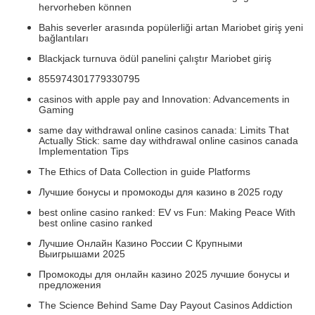
hervorheben können
Bahis severler arasında popülerliği artan Mariobet giriş yeni
bağlantıları
Blackjack turnuva ödül panelini çalıştır Mariobet giriş
855974301779330795
casinos with apple pay and Innovation: Advancements in
Gaming
same day withdrawal online casinos canada: Limits That
Actually Stick: same day withdrawal online casinos canada
Implementation Tips
The Ethics of Data Collection in guide Platforms
Лучшие бонусы и промокоды для казино в 2025 году
best online casino ranked: EV vs Fun: Making Peace With
best online casino ranked
Лучшие Онлайн Казино России С Крупными
Выигрышами 2025
Промокоды для онлайн казино 2025 лучшие бонусы и
предложения
The Science Behind Same Day Payout Casinos Addiction