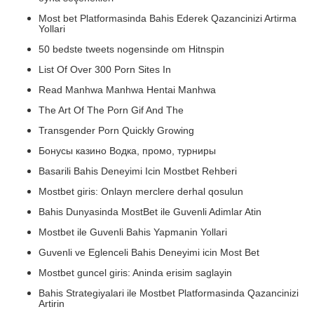
Most bet Platformasinda Bahis Ederek Qazancinizi Artirma
Yollari
50 bedste tweets nogensinde om Hitnspin
List Of Over 300 Porn Sites In
Read Manhwa Manhwa Hentai Manhwa
The Art Of The Porn Gif And The
Transgender Porn Quickly Growing
Бонусы казино Водка, промо, турниры
Basarili Bahis Deneyimi Icin Mostbet Rehberi
Mostbet giris: Onlayn merclere derhal qosulun
Bahis Dunyasinda MostBet ile Guvenli Adimlar Atin
Mostbet ile Guvenli Bahis Yapmanin Yollari
Guvenli ve Eglenceli Bahis Deneyimi icin Most Bet
Mostbet guncel giris: Aninda erisim saglayin
Bahis Strategiyalari ile Mostbet Platformasinda Qazancinizi
Artirin