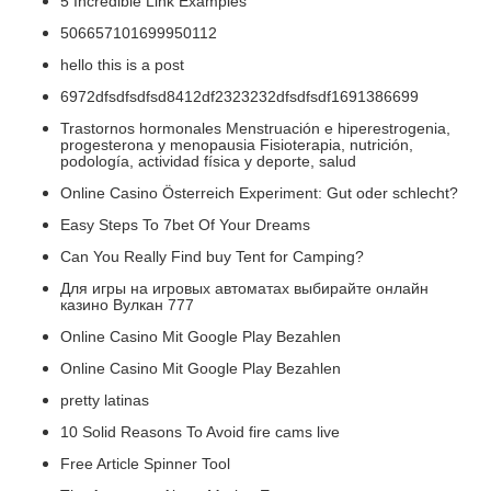
5 Incredible Link Examples
506657101699950112
hello this is a post
6972dfsdfsdfsd8412df2323232dfsdfsdf1691386699
Trastornos hormonales Menstruación e hiperestrogenia,
progesterona y menopausia Fisioterapia, nutrición,
podología, actividad física y deporte, salud
Online Casino Österreich Experiment: Gut oder schlecht?
Easy Steps To 7bet Of Your Dreams
Can You Really Find buy Tent for Camping?
Для игры на игровых автоматах выбирайте онлайн
казино Вулкан 777
Online Casino Mit Google Play Bezahlen
Online Casino Mit Google Play Bezahlen
pretty latinas
10 Solid Reasons To Avoid fire cams live
Free Article Spinner Tool