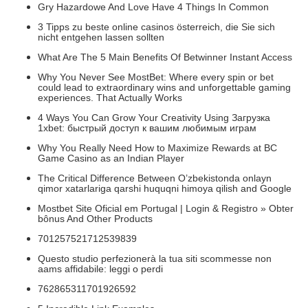
Gry Hazardowe And Love Have 4 Things In Common
3 Tipps zu beste online casinos österreich, die Sie sich
nicht entgehen lassen sollten
What Are The 5 Main Benefits Of Betwinner Instant Access
Why You Never See MostBet: Where every spin or bet
could lead to extraordinary wins and unforgettable gaming
experiences. That Actually Works
4 Ways You Can Grow Your Creativity Using Загрузка
1xbet: быстрый доступ к вашим любимым играм
Why You Really Need How to Maximize Rewards at BC
Game Casino as an Indian Player
The Critical Difference Between O’zbekistonda onlayn
qimor xatarlariga qarshi huquqni himoya qilish and Google
Mostbet Site Oficial em Portugal | Login & Registro » Obter
bônus And Other Products
701257521712539839
Questo studio perfezionerà la tua siti scommesse non
aams affidabile: leggi o perdi
762865311701926592