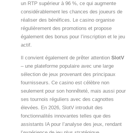
un RTP supérieur à 96 %, ce qui augmente
considérablement les chances des joueurs de
réaliser des bénéfices. Le casino organise
régulièrement des promotions et propose
également des bonus pour l’inscription et le jeu
actif.
Il convient également de prêter attention
SlotV
– une plateforme populaire avec une large
sélection de jeux provenant des principaux
fournisseurs. Ce casino est célèbre non
seulement pour son honnêteté, mais aussi pour
ses tournois réguliers avec des cagnottes
élevées. En 2026, SlotV introduit des
fonctionnalités innovantes telles que des
assistants IA pour l’analyse des jeux, rendant
l’expérience de jeu plus stratégique.