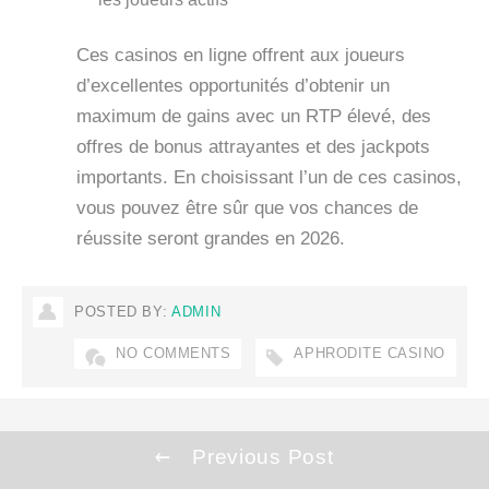
Ces casinos en ligne offrent aux joueurs
d’excellentes opportunités d’obtenir un
maximum de gains avec un RTP élevé, des
offres de bonus attrayantes et des jackpots
importants. En choisissant l’un de ces casinos,
vous pouvez être sûr que vos chances de
réussite seront grandes en 2026.
POSTED BY:
ADMIN
NO COMMENTS
APHRODITE CASINO
Previous Post