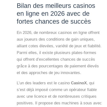
Bilan des meilleurs casinos
en ligne en 2026 avec de
fortes chances de succès
En 2026, de nombreux casinos en ligne offrent
aux joueurs des conditions de gain uniques,
alliant cotes élevées, variété de jeux et fiabilité.
Parmi elles, il existe plusieurs plates-formes
qui offrent d’excellentes chances de succès
grâce à des pourcentages de paiement élevés
et des approches de jeu innovantes.
L’un des leaders est le casino
CasinoX
, qui
s’est déjà imposé comme un opérateur fiable
avec une licence et de nombreuses critiques
positives. Il propose des machines à sous avec