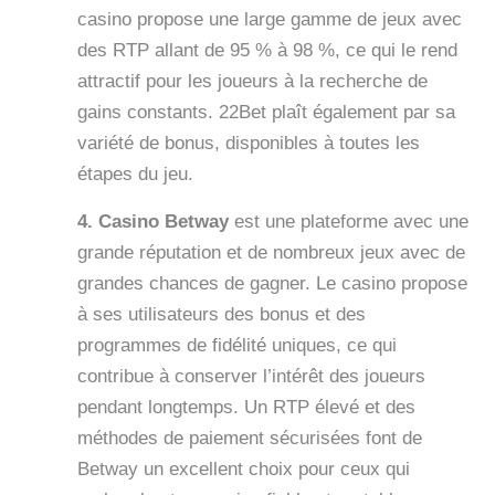
casino propose une large gamme de jeux avec
des RTP allant de 95 % à 98 %, ce qui le rend
attractif pour les joueurs à la recherche de
gains constants. 22Bet plaît également par sa
variété de bonus, disponibles à toutes les
étapes du jeu.
4. Casino Betway
est une plateforme avec une
grande réputation et de nombreux jeux avec de
grandes chances de gagner. Le casino propose
à ses utilisateurs des bonus et des
programmes de fidélité uniques, ce qui
contribue à conserver l’intérêt des joueurs
pendant longtemps. Un RTP élevé et des
méthodes de paiement sécurisées font de
Betway un excellent choix pour ceux qui