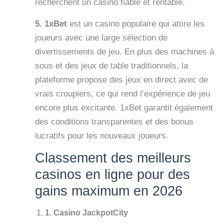
recherchent un casino fiable et rentable.
5. 1xBet
est un casino populaire qui attire les
joueurs avec une large sélection de
divertissements de jeu. En plus des machines à
sous et des jeux de table traditionnels, la
plateforme propose des jeux en direct avec de
vrais croupiers, ce qui rend l’expérience de jeu
encore plus excitante. 1xBet garantit également
des conditions transparentes et des bonus
lucratifs pour les nouveaux joueurs.
Classement des meilleurs
casinos en ligne pour des
gains maximum en 2026
1. Casino JackpotCity