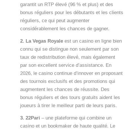
garantit un RTP élevé (96 % et plus) et des
bonus réguliers pour les débutants et les clients
réguliers, ce qui peut augmenter
considérablement les chances de gagner.
2. La Vegas Royale
est un casino en ligne bien
connu qui se distingue non seulement par son
taux de redistribution élevé, mais également
par son excellent service d’assistance. En
2026, le casino continue d’innover en proposant
des tournois exclusifs et des promotions qui
augmentent les chances de réussite. Des
bonus réguliers et des tours gratuits aident les
joueurs à tirer le meilleur parti de leurs paris.
3. 22Pari
– une plateforme qui combine un
casino et un bookmaker de haute qualité. Le