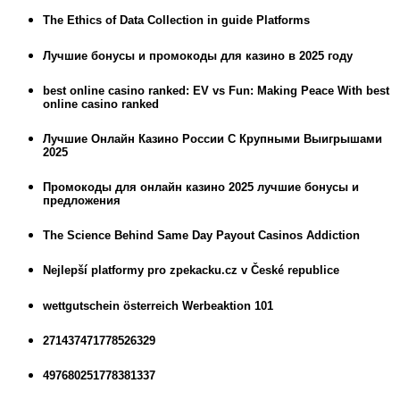
The Ethics of Data Collection in guide Platforms
Лучшие бонусы и промокоды для казино в 2025 году
best online casino ranked: EV vs Fun: Making Peace With best
online casino ranked
Лучшие Онлайн Казино России С Крупными Выигрышами
2025
Промокоды для онлайн казино 2025 лучшие бонусы и
предложения
The Science Behind Same Day Payout Casinos Addiction
Nejlepší platformy pro zpekacku.cz v České republice
wettgutschein österreich Werbeaktion 101
271437471778526329
497680251778381337