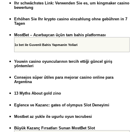
Ihr schwächstes Link: Verwenden Sie es, um kingmaker casino
bewertung
Erhöhen Sie Ihr krypto casino einzahlung ohne gebühren in 7
Tagen
MostBet – Azərbaycan üçün tam bahis platforması
1x bet ile Guvenli Bahis Yapmanin Yollari
Youwin casino oyuncularının tercih ettiği güncel giriş
yöntemleri
Consejos súper útiles para mejorar casino online para
Argentina
13 Myths About gold zino
Eglence ve Kazanc: gates of olympus Slot Deneyimi
Mostbet az yukle ile ugurlu oyun tecrubesi
Büyük Kazanç Fırsatları Sunan MostBet Slot