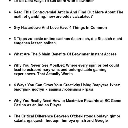
15 No Cost Ways To Get More With betwinner
Read This Controversial Article And Find Out More About The
math of gambling: how are odds calculated?
Gry Hazardowe And Love Have 4 Things In Common
3 Tipps zu beste online casinos österreich, die Sie sich nicht
entgehen lassen sollten
What Are The 5 Main Benefits Of Betwinner Instant Access
Why You Never See MostBet: Where every spin or bet could
lead to extraordinary wins and unforgettable gaming
experiences. That Actually Works
4 Ways You Can Grow Your Creativity Using Загрузка 1xbet:
быстрый доступ к вашим любимым играм
Why You Really Need How to Maximize Rewards at BC Game
Casino as an Indian Player
The Critical Difference Between O’zbekistonda onlayn qimor
xatarlariga qarshi huquqni himoya qilish and Google