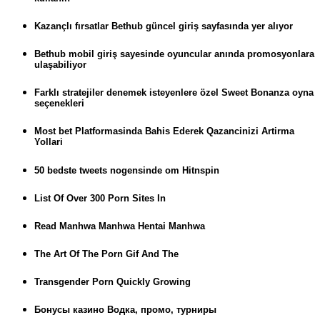
Kazançlı fırsatlar Bethub güncel giriş sayfasında yer alıyor
Bethub mobil giriş sayesinde oyuncular anında promosyonlara
ulaşabiliyor
Farklı stratejiler denemek isteyenlere özel Sweet Bonanza oyna
seçenekleri
Most bet Platformasinda Bahis Ederek Qazancinizi Artirma
Yollari
50 bedste tweets nogensinde om Hitnspin
List Of Over 300 Porn Sites In
Read Manhwa Manhwa Hentai Manhwa
The Art Of The Porn Gif And The
Transgender Porn Quickly Growing
Бонусы казино Водка, промо, турниры