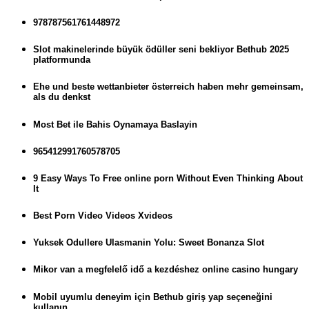
978787561761448972
Slot makinelerinde büyük ödüller seni bekliyor Bethub 2025
platformunda
Ehe und beste wettanbieter österreich haben mehr gemeinsam,
als du denkst
Most Bet ile Bahis Oynamaya Baslayin
965412991760578705
9 Easy Ways To Free online porn Without Even Thinking About
It
Best Porn Video Videos Xvideos
Yuksek Odullere Ulasmanin Yolu: Sweet Bonanza Slot
Mikor van a megfelelő idő a kezdéshez online casino hungary
Mobil uyumlu deneyim için Bethub giriş yap seçeneğini
kullanın