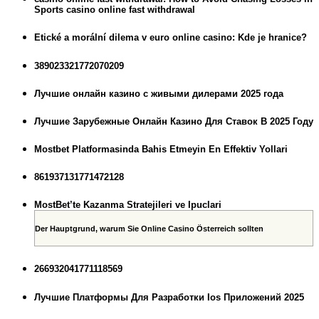
Sports casino online fast withdrawal
Etické a morální dilema v euro online casino: Kde je hranice?
389023321772070209
Лучшие онлайн казино с живыми дилерами 2025 года
Лучшие Зарубежные Онлайн Казино Для Ставок В 2025 Году
Mostbet Platformasinda Bahis Etmeyin En Effektiv Yollari
861937131771472128
MostBet’te Kazanma Stratejileri ve Ipuclari
Der Hauptgrund, warum Sie Online Casino Österreich sollten
266932041771118569
Лучшие Платформы Для Разработки Ios Приложений 2025