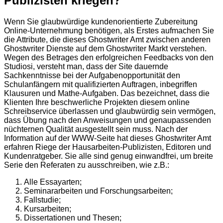
Publizisten kriegen?
Wenn Sie glaubwürdige kundenorientierte Zubereitung
Online-Unternehmung benötigen, als Erstes aufmachen Sie
die Attribute, die dieses Ghostwriter Amt zwischen anderen
Ghostwriter Dienste auf dem Ghostwriter Markt verstehen.
Wegen des Betrages den erfolgreichen Feedbacks von den
Studiosi, versteht man, dass der Site dauernde
Sachkenntnisse bei der Aufgabenopportunität den
Schulanfängern mit qualifizierten Auftragen, inbegriffen
Klausuren und Mathe-Aufgaben. Das bezeichnet, dass die
Klienten Ihre beschwerliche Projekten diesem online
Schreibservice überlassen und glaubwürdig sein vermögen,
dass Übung nach den Anweisungen und genaupassenden
nüchternen Qualität ausgestellt sein muss. Nach der
Information auf der WWW-Seite hat dieses Ghostwriter Amt
erfahren Riege der Hausarbeiten-Publizisten, Editoren und
Kundenratgeber. Sie alle sind genug einwandfrei, um breite
Serie den Referaten zu ausschreiben, wie z.B.:
Alle Essayarten;
Seminararbeiten und Forschungsarbeiten;
Fallstudie;
Kursarbeiten;
Dissertationen und Thesen;