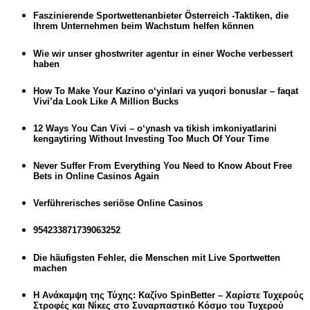
Faszinierende Sportwettenanbieter Österreich -Taktiken, die
Ihrem Unternehmen beim Wachstum helfen können
Wie wir unser ghostwriter agentur in einer Woche verbessert
haben
How To Make Your Kazino o‘yinlari va yuqori bonuslar – faqat
Vivi’da Look Like A Million Bucks
12 Ways You Can Vivi – o‘ynash va tikish imkoniyatlarini
kengaytiring Without Investing Too Much Of Your Time
Never Suffer From Everything You Need to Know About Free
Bets in Online Casinos Again
Verführerisches seriöse Online Casinos
954233871739063252
Die häufigsten Fehler, die Menschen mit Live Sportwetten
machen
Η Ανάκαμψη της Τύχης: Καζίνο SpinBetter – Χαρίστε Τυχερούς
Στροφές και Νίκες στο Συναρπαστικό Κόσμο του Τυχερού