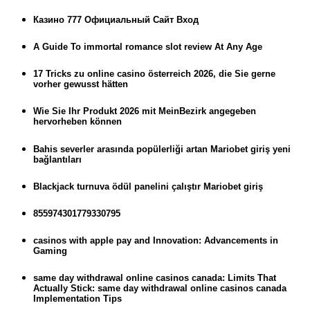
Казино 777 Официальный Сайт Вход
A Guide To immortal romance slot review At Any Age
17 Tricks zu online casino österreich 2026, die Sie gerne
vorher gewusst hätten
Wie Sie Ihr Produkt 2026 mit MeinBezirk angegeben
hervorheben können
Bahis severler arasında popülerliği artan Mariobet giriş yeni
bağlantıları
Blackjack turnuva ödül panelini çalıştır Mariobet giriş
855974301779330795
casinos with apple pay and Innovation: Advancements in
Gaming
same day withdrawal online casinos canada: Limits That
Actually Stick: same day withdrawal online casinos canada
Implementation Tips