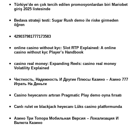
Türkiye’de en çok tercih edilen promosyonlardan biri Mariobet
giriş 2025 listesinde
Bedava strateji testi: Sugar Rush demo ile riske girmeden
öğren
429037981777173583
online casino without kyc: Slot RTP Explained: A online
casino without kyc Player’s Handbook
casino real money: Expanding Reels: casino real money
Volatility Explained
Честность, Надежность И Другие Плюсы Казино – Азино 777
Играть На Деньги
Casino heyecanını artıran Pragmatic Play demo oyna fırsatı
Canlı rulet ve blackjack heyecanı Lüks casino platformunda
Азино Три Топора Мобильная Версия – Локализация И
Валюта Казино