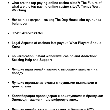
what are the top paying online casino sites?: The Future of
what are the top paying online casino sites?: Trends Worth
Watching
Her spin’de çarpanlı kazanç The Dog House slot oyununda
bulunuyor
395265411778124760
Legal Aspects of casinos fast payout: What Players Should
Know
no verification instant withdrawal casino and Addiction:
Seeking Help and Support
Лучшие игры онлайн казино с высокими шансами на
победу
Лучшие игровые автоматы с крупными выплатами и
джекпотами
Коллаборации провайдеров с рок-группами и брендами:
Эволюция маркетинга в цифровую эпоху
Лучшие онлайн казино для ставок в Беларуси 2025