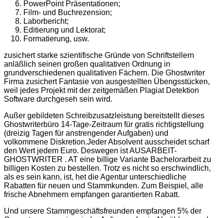
PowerPoint Präsentationen;
Film- und Buchrezension;
Laborbericht;
Editierung und Lektorat;
Formatierung, usw.
zusichert starke szientifische Gründe von Schriftstellern
anläßlich seinen großen qualitativen Ordnung in
grundverschiedenen qualitativen Fächern. Die Ghostwriter
Firma zusichert Fantasie von ausgestellten Übengsstücken,
weil jedes Projekt mit der zeitgemäßen Plagiat Detektion
Software durchgeseh sein wird.
Außer gebildeten Schreibzusatzleistung bereitstellt dieses
Ghostwriterbüro 14-Tage-Zeitraum für gratis richtigstellung
(dreizig Tagen für anstrengender Aufgaben) und
volkommene Diskretion.Jeder Absolvent ausscheidet scharf
den Wert jedem Euro. Deswegen ist AUSARBEIT-
GHOSTWRITER . AT eine billige Variante Bachelorarbeit zu
billigen Kosten zu bestellen. Trotz es nicht so erschwindlich,
als es sein kann, ist, het die Agentur unterschiedliche
Rabatten für neuen und Stammkunden. Zum Beispiel, alle
frische Abnehmern empfangen garantierten Rabatt.
Und unsere Stammgeschäftsfreunden empfangen 5% der