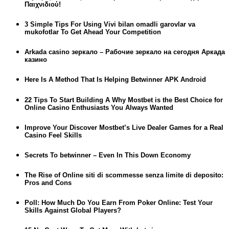
Παιχνιδιού!
3 Simple Tips For Using Vivi bilan omadli garovlar va
mukofotlar To Get Ahead Your Competition
Arkada casino зеркало – Рабочие зеркало на сегодня Аркада
казино
Here Is A Method That Is Helping Betwinner APK Android
22 Tips To Start Building A Why Mostbet is the Best Choice for
Online Casino Enthusiasts You Always Wanted
Improve Your Discover Mostbet’s Live Dealer Games for a Real
Casino Feel Skills
Secrets To betwinner – Even In This Down Economy
The Rise of Online siti di scommesse senza limite di deposito:
Pros and Cons
Poll: How Much Do You Earn From Poker Online: Test Your
Skills Against Global Players?