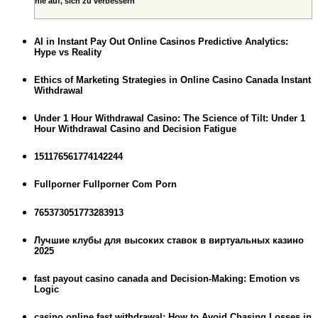
nie auf, sich zu verbessern
AI in Instant Pay Out Online Casinos Predictive Analytics:
Hype vs Reality
Ethics of Marketing Strategies in Online Casino Canada Instant
Withdrawal
Under 1 Hour Withdrawal Casino: The Science of Tilt: Under 1
Hour Withdrawal Casino and Decision Fatigue
151176561774142244
Fullporner Fullporner Com Porn
765373051773283913
Лучшие клубы для высоких ставок в виртуальных казино
2025
fast payout casino canada and Decision-Making: Emotion vs
Logic
casino online fast withdrawal: How to Avoid Chasing Losses in