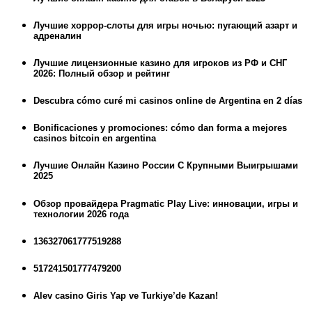
Лучшие хоррор-слоты для игры ночью: пугающий азарт и
адреналин
Лучшие лицензионные казино для игроков из РФ и СНГ
2026: Полный обзор и рейтинг
Descubra cómo curé mi casinos online de Argentina en 2 días
Bonificaciones y promociones: cómo dan forma a mejores
casinos bitcoin en argentina
Лучшие Онлайн Казино России С Крупными Выигрышами
2025
Обзор провайдера Pragmatic Play Live: инновации, игры и
технологии 2026 года
136327061777519288
517241501777479200
Alev casino Giris Yap ve Turkiye’de Kazan!