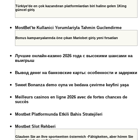
Türkiye’de en çok kazandıran platformlardan biri haline gelen 1King
güncel giriş
MostBet’te Kullanici Yorumlariyla Tahmin Guclendirme
Bonus kampanyalarında öne çıkan Mariobet giriş yeni fırsatları
Лучшие онлайн-казино 2026 года с высокими шансами на
выигрыш
Вывод денег на банковские карты: особенности и задержки
Sweet Bonanza demo oyna ve bedava çevirme keyfini yaşa
Meilleurs casinos en ligne 2026 avec de fortes chances de
succès
Mostbet Platformunda Etkili Bahis Stratejileri
Mostbet Slot Rehberi
Glauben Sie an Ihre sportwetten österreich -Fähigkeiten, aber hören Sie