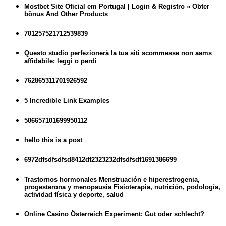
Mostbet Site Oficial em Portugal | Login & Registro » Obter
bônus And Other Products
701257521712539839
Questo studio perfezionerà la tua siti scommesse non aams
affidabile: leggi o perdi
762865311701926592
5 Incredible Link Examples
506657101699950112
hello this is a post
6972dfsdfsdfsd8412df2323232dfsdfsdf1691386699
Trastornos hormonales Menstruación e hiperestrogenia,
progesterona y menopausia Fisioterapia, nutrición, podología,
actividad física y deporte, salud
Online Casino Österreich Experiment: Gut oder schlecht?