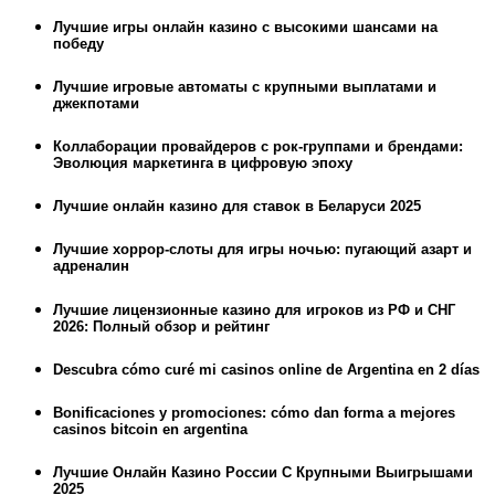
Лучшие игры онлайн казино с высокими шансами на
победу
Лучшие игровые автоматы с крупными выплатами и
джекпотами
Коллаборации провайдеров с рок-группами и брендами:
Эволюция маркетинга в цифровую эпоху
Лучшие онлайн казино для ставок в Беларуси 2025
Лучшие хоррор-слоты для игры ночью: пугающий азарт и
адреналин
Лучшие лицензионные казино для игроков из РФ и СНГ
2026: Полный обзор и рейтинг
Descubra cómo curé mi casinos online de Argentina en 2 días
Bonificaciones y promociones: cómo dan forma a mejores
casinos bitcoin en argentina
Лучшие Онлайн Казино России С Крупными Выигрышами
2025