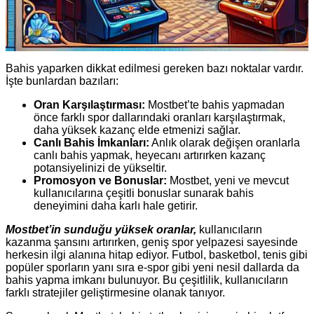
Bahis yaparken dikkat edilmesi gereken bazı noktalar vardır.
İşte bunlardan bazıları:
Oran Karşılaştırması:
Mostbet’te bahis yapmadan
önce farklı spor dallarındaki oranları karşılaştırmak,
daha yüksek kazanç elde etmenizi sağlar.
Canlı Bahis İmkanları:
Anlık olarak değişen oranlarla
canlı bahis yapmak, heyecanı artırırken kazanç
potansiyelinizi de yükseltir.
Promosyon ve Bonuslar:
Mostbet, yeni ve mevcut
kullanıcılarına çeşitli bonuslar sunarak bahis
deneyimini daha karlı hale getirir.
Mostbet’in sunduğu yüksek oranlar,
kullanıcıların
kazanma şansını artırırken, geniş spor yelpazesi sayesinde
herkesin ilgi alanına hitap ediyor. Futbol, basketbol, tenis gibi
popüler sporların yanı sıra e-spor gibi yeni nesil dallarda da
bahis yapma imkanı bulunuyor. Bu çeşitlilik, kullanıcıların
farklı stratejiler geliştirmesine olanak tanıyor.