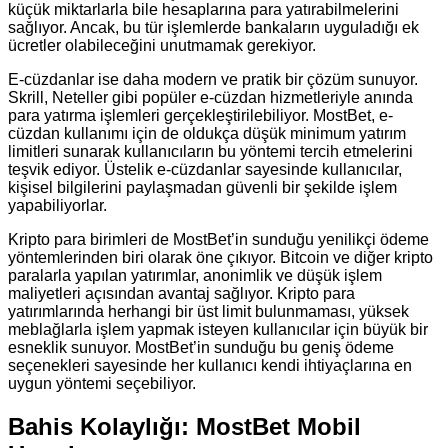
küçük miktarlarla bile hesaplarına para yatırabilmelerini
sağlıyor. Ancak, bu tür işlemlerde bankaların uyguladığı ek
ücretler olabileceğini unutmamak gerekiyor.
E-cüzdanlar ise daha modern ve pratik bir çözüm sunuyor.
Skrill, Neteller gibi popüler e-cüzdan hizmetleriyle anında
para yatırma işlemleri gerçekleştirilebiliyor. MostBet, e-
cüzdan kullanımı için de oldukça düşük minimum yatırım
limitleri sunarak kullanıcıların bu yöntemi tercih etmelerini
teşvik ediyor. Üstelik e-cüzdanlar sayesinde kullanıcılar,
kişisel bilgilerini paylaşmadan güvenli bir şekilde işlem
yapabiliyorlar.
Kripto para birimleri de MostBet’in sunduğu yenilikçi ödeme
yöntemlerinden biri olarak öne çıkıyor. Bitcoin ve diğer kripto
paralarla yapılan yatırımlar, anonimlik ve düşük işlem
maliyetleri açısından avantaj sağlıyor. Kripto para
yatırımlarında herhangi bir üst limit bulunmaması, yüksek
meblağlarla işlem yapmak isteyen kullanıcılar için büyük bir
esneklik sunuyor. MostBet’in sunduğu bu geniş ödeme
seçenekleri sayesinde her kullanıcı kendi ihtiyaçlarına en
uygun yöntemi seçebiliyor.
Bahis Kolaylığı: MostBet Mobil