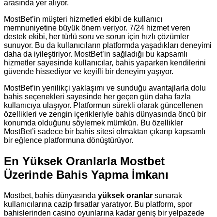
arasında yer alıyor.
MostBet’in müşteri hizmetleri ekibi de kullanıcı
memnuniyetine büyük önem veriyor. 7/24 hizmet veren
destek ekibi, her türlü soru ve sorun için hızlı çözümler
sunuyor. Bu da kullanıcıların platformda yaşadıkları deneyimi
daha da iyileştiriyor. MostBet’in sağladığı bu kapsamlı
hizmetler sayesinde kullanıcılar, bahis yaparken kendilerini
güvende hissediyor ve keyifli bir deneyim yaşıyor.
MostBet’in yenilikçi yaklaşımı ve sunduğu avantajlarla dolu
bahis seçenekleri sayesinde her geçen gün daha fazla
kullanıcıya ulaşıyor. Platformun sürekli olarak güncellenen
özellikleri ve zengin içerikleriyle bahis dünyasında öncü bir
konumda olduğunu söylemek mümkün. Bu özellikler
MostBet’i sadece bir bahis sitesi olmaktan çıkarıp kapsamlı
bir eğlence platformuna dönüştürüyor.
En Yüksek Oranlarla Mostbet
Üzerinde Bahis Yapma İmkanı
Mostbet, bahis dünyasında
yüksek oranlar
sunarak
kullanıcılarına cazip fırsatlar yaratıyor. Bu platform, spor
bahislerinden casino oyunlarına kadar geniş bir yelpazede