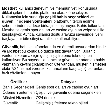
Mostbet
, kullanıcı deneyimi ve memnuniyeti konusunda
dikkat çeken bir bahis platformu olarak öne çıkıyor.
Kullanıcılar için sunduğu
çeşitli bahis seçenekleri
ve
güvenilir ödeme yöntemleri
, platformun tercih edilme
sebeplerinden sadece birkaçını oluşturuyor. Bahis tutkunları,
Mostbet’te geniş spor dalları ve casino oyunları yelpazesi ile
karşılaşıyor. Ayrıca, kullanıcı dostu arayüzü sayesinde, yeni
başlayanlar bile siteyi rahatlıkla kullanabiliyor.
Güvenlik
, bahis platformlarında en önemli unsurlardan biridir
ve Mostbet bu konuda oldukça titiz davranıyor. Kullanıcı
verilerini korumak için gelişmiş şifreleme teknolojileri
kullanılıyor. Bu sayede, kullanıcılar güvenli bir ortamda bahis
yapmanın keyfini çıkarabiliyor. Öte yandan, müşteri hizmetleri
ekibi 7/24 hizmet vererek, kullanıcıların karşılaştığı sorunlara
hızlı çözümler sunuyor.
Özellikler
Detaylar
Bahis Seçenekleri
Geniş spor dalları ve casino oyunları
Ödeme Yöntemleri
Çeşitli ve güvenilir ödeme seçenekleri
Müşteri Hizmetleri
7/24 destek
Güvenlik
Gelişmiş şifreleme teknolojileri