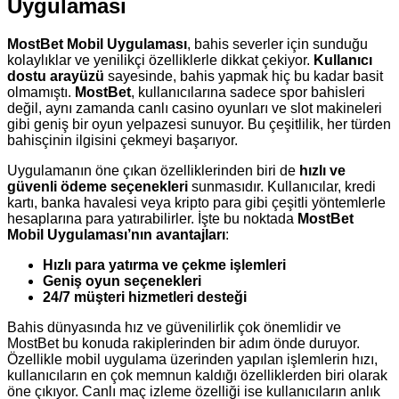
Uygulaması
MostBet Mobil Uygulaması
, bahis severler için sunduğu
kolaylıklar ve yenilikçi özelliklerle dikkat çekiyor.
Kullanıcı
dostu arayüzü
sayesinde, bahis yapmak hiç bu kadar basit
olmamıştı.
MostBet
, kullanıcılarına sadece spor bahisleri
değil, aynı zamanda canlı casino oyunları ve slot makineleri
gibi geniş bir oyun yelpazesi sunuyor. Bu çeşitlilik, her türden
bahisçinin ilgisini çekmeyi başarıyor.
Uygulamanın öne çıkan özelliklerinden biri de
hızlı ve
güvenli ödeme seçenekleri
sunmasıdır. Kullanıcılar, kredi
kartı, banka havalesi veya kripto para gibi çeşitli yöntemlerle
hesaplarına para yatırabilirler. İşte bu noktada
MostBet
Mobil Uygulaması’nın avantajları
:
Hızlı para yatırma ve çekme işlemleri
Geniş oyun seçenekleri
24/7 müşteri hizmetleri desteği
Bahis dünyasında hız ve güvenilirlik çok önemlidir ve
MostBet bu konuda rakiplerinden bir adım önde duruyor.
Özellikle mobil uygulama üzerinden yapılan işlemlerin hızı,
kullanıcıların en çok memnun kaldığı özelliklerden biri olarak
öne çıkıyor. Canlı maç izleme özelliği ise kullanıcıların anlık