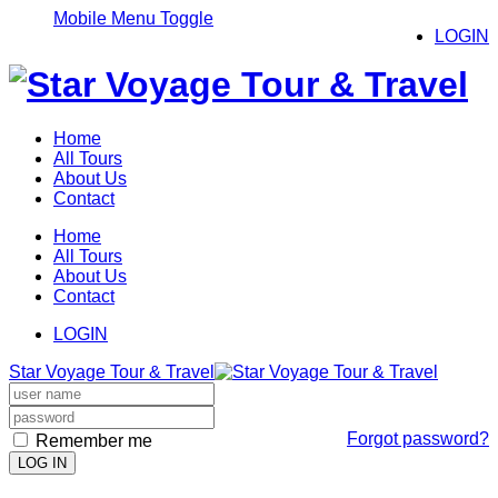
Mobile Menu Toggle
LOGIN
Home
All Tours
About Us
Contact
Home
All Tours
About Us
Contact
LOGIN
Star Voyage Tour & Travel
Forgot password?
Remember me
LOG IN