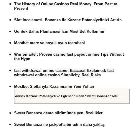
The History of Online Casinos Real Money: From Past to
Present
Slot Incelemesi: Bonanza ile Kazanc Potansiyelinizi Artirin
Gunluk Bahis Planlamasi Icin Most Bet Kullanimi
Mostbet merc ve boyuk oyun tecrubesi
Win Smarter: Proven casino fast payout online Tips Without
the Hype
fast withdrawal online casino: Baccarat Explained: fast
withdrawal online casino Simplicity, Real Risks
Mostbet Slotlariyla Kazanmanin Yeni Yollari
Yuksek Kazanc Potansiyeli ve Eglence Sunan Sweet Bonanza Slotu
Sweet Bonanza demo sürümünde yeni özellikler
Sweet Bonanza ile jackpot’a bir adım daha yaklaş