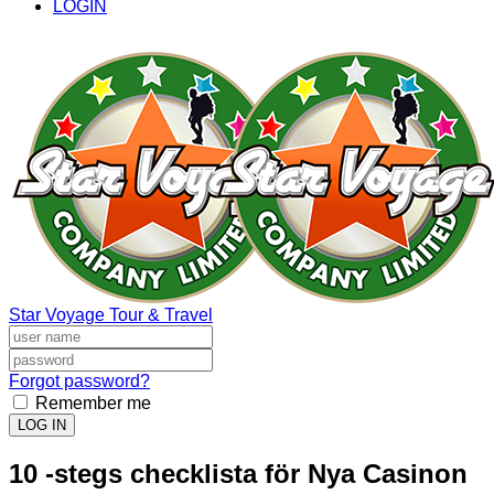
LOGIN
Star Voyage Tour & Travel
Forgot password?
Remember me
LOG IN
10 -stegs checklista för Nya Casinon