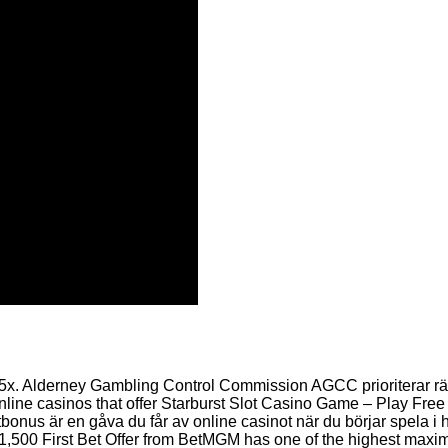
 35x. Alderney Gambling Control Commission AGCC prioriterar rä
line casinos that offer Starburst Slot Casino Game – Play Fr
tbonus är en gåva du får av online casinot när du börjar spela i 
1,500 First Bet Offer from BetMGM has one of the highest maxim