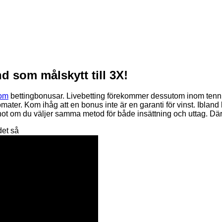
 som målskytt till 3X!
com
bettingbonusar. Livebetting förekommer dessutom inom tennis.
ter. Kom ihåg att en bonus inte är en garanti för vinst. Ibland k
not om du väljer samma metod för både insättning och uttag. Därt