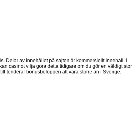
 Delar av innehållet på sajten är kommersiellt innehåll. I
an casinot vilja göra detta tidigare om du gör en väldigt stor
ill tenderar bonusbeloppen att vara större än i Sverige.