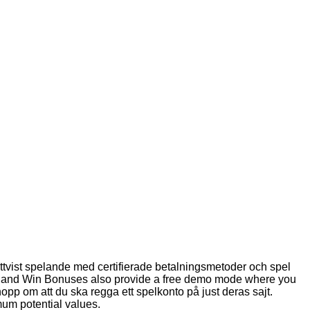
ttvist spelande med certifierade betalningsmetoder och spel
ee and Win Bonuses also provide a free demo mode where you
hopp om att du ska regga ett spelkonto på just deras sajt.
um potential values.