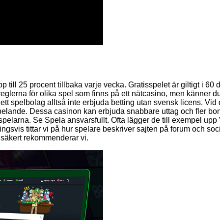
ill 25 procent tillbaka varje vecka. Gratisspelet är giltigt i 60 
rna för olika spel som finns på ett nätcasino, men känner du att
ett spelbolag alltså inte erbjuda betting utan svensk licens. Vid 
itt spelande. Dessa casinon kan erbjuda snabbare uttag och fler 
 spelarna. Se Spela ansvarsfullt. Ofta lägger de till exempel up
svis tittar vi på hur spelare beskriver sajten på forum och so
a säkert rekommenderar vi.