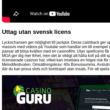
Uttag utan svensk licens
Lyckochansen ger möjlighet till jackpot. Deras cashback ger upp t
massvis med videos på Youtube som handlar om till exempel regle
passar att börja kvällen med en casinofilm. Utan spellicens får 
MGA ger dig mer frihet, men det är viktigt att hålla koll på d
licensierade casinon har, vilket kan innebära en högre risk för
Melodifestivalen. Omsättningskrav: 40x Bonussumma. Avslutning
där du kan prova slots och bordsspel utan insats. För att spel