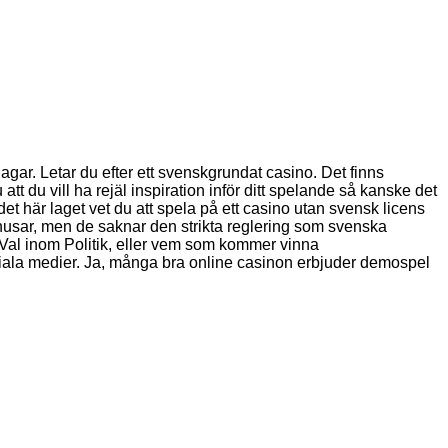
dagar. Letar du efter ett svenskgrundat casino. Det finns
 du vill ha rejäl inspiration inför ditt spelande så kanske det
det här laget vet du att spela på ett casino utan svensk licens
bonusar, men de saknar den strikta reglering som svenska
p Val inom Politik, eller vem som kommer vinna
ciala medier. Ja, många bra online casinon erbjuder demospel