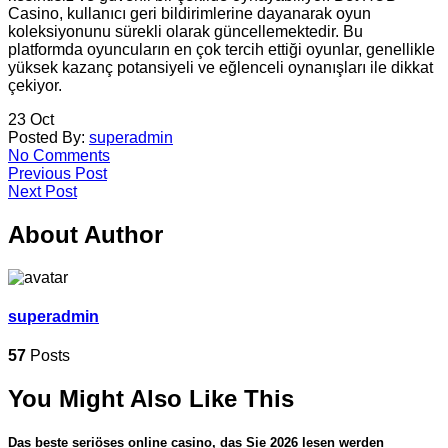
Casino, kullanıcı geri bildirimlerine dayanarak oyun
koleksiyonunu sürekli olarak güncellemektedir. Bu
platformda oyuncuların en çok tercih ettiği oyunlar, genellikle
yüksek kazanç potansiyeli ve eğlenceli oynanışları ile dikkat
çekiyor.
23
Oct
Posted By:
superadmin
No Comments
Previous Post
Next Post
About Author
superadmin
57
Posts
You Might Also Like This
Das beste seriöses online casino, das Sie 2026 lesen werden