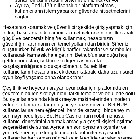
Ayrıca, BetHUB’un lisanslı bir platform olması,
kullanıcıların işlem yaparken güvende hissetmelerini
sağlar.
Hesabınızı korumak ve güvenli bir şekilde giriş yapmak için
birkaç basit ama etkili adımı takip etmek önemlidir. İlk olarak,
güçlü ve benzersiz bir şifre kullanmak, hesabınızın
güvenliğini artırmanın en temel yollarından biridir. Şifrenizi
oluştururken büyük ve küçük harfler, rakamlar ve semboller
kullanarak karmaşık hale getirin. Bethub’un sunduğu hoş
geldin bonusları, sektördeki diğer casinolarla
karşılaştırıldığında oldukça cömerttir. Bu teklifler,
kullanıcıların hesaplarına ek değer katarak, daha uzun süreli
oyun keyfi yaşamalarına olanak tanır.
Çeşitlilik ve heyecan arayan oyuncular için platformda en
çok tercih edilen slot oyunları, farklı temalar ve ödüllerle dolu.
Bu oyunlar arasında klasik meyve makinelerinden modern
video slotlarına kadar geniş bir yelpaze mevcut. Bet HUB,
kullanıcılarına hem eğlenceli hem de kazançlı bir deneyim
sunmayı hedefliyor. Bet Hub Casino’nun mobil menüsü,
kullanıcı deneyimini artırmak amacıyla çeşitli kişiselleştirme
seçenekleri de sunar. Ayrıca, en son oynanan oyunlar ve
yeni eklenen içerikler gibi dinamik bölümler sayesinde
kullanıcılar her zaman güncel kalır. Menüde yer alan arama