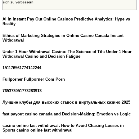
sich zu verbessern
AI in Instant Pay Out Online Casinos Predictive Analytics: Hype vs
Reality
Ethics of Marketing Strategies in Online Casino Canada Instant
Withdrawal
Under 1 Hour Withdrawal Casino: The Science of Tilt: Under 1 Hour
Withdrawal Casino and Decision Fatigue
151176561774142244
Fullporner Fullporner Com Porn
765373051773283913
Лучшие клубы для высоких ставок в виртуальных казино 2025
fast payout casino canada and Decision-Making: Emotion vs Logic
casino online fast withdrawal: How to Avoid Chasing Losses in
Sports casino online fast withdrawal