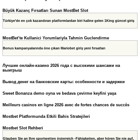
Büyük Kazanç Fırsatları Sunan MostBet Slot
Türkiye’de en çok kazandıran platformlardan biri haline gelen 1King güncel giriş
MostBet’te Kullanici Yorumlariyla Tahmin Guclendirme
Bonus kampanyalarında öne çıkan Mariobet giriş yeni fırsatları
Лучшие онлайн-казино 2026 года с высокими шансами на
выигрыш
Вывод денег на банковские карты: особенности и задержки
Sweet Bonanza demo oyna ve bedava çevirme keyfini yaşa
Meilleurs casinos en ligne 2026 avec de fortes chances de succès
Mostbet Platformunda Etkili Bahis Stratejileri
Mostbet Slot Rehberi
Glauben Sie an Ihre sportwetten österreich -Fähigkeiten, aber hören Sie nie auf,