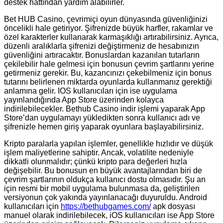
destek hattından yardım alabilirler.
Bet HUB Casino, çevrimiçi oyun dünyasında güvenliğinizi
öncelikli hale getiriyor. Şifrenizde büyük harfler, rakamlar ve
özel karakterler kullanarak karmaşıklığı artırabilirsiniz. Ayrıca,
düzenli aralıklarla şifrenizi değiştirmeniz de hesabınızın
güvenliğini artıracaktır. Bonuslardan kazanılan tutarların
çekilebilir hale gelmesi için bonusun çevrim şartlarını yerine
getirmeniz gerekir. Bu, kazancınızı çekebilmeniz için bonus
tutarını belirlenen miktarda oyunlarda kullanmanız gerektiği
anlamına gelir. IOS kullanıcıları için ise uygulama
yayınlandığında App Store üzerinden kolayca
indirilebilecekler. Bethub Casino indir işlemi yaparak App
Store’dan uygulamayı yükledikten sonra kullanıcı adı ve
şifrenizle hemen giriş yaparak oyunlara başlayabilirsiniz.
Kripto paralarla yapılan işlemler, genellikle hızlıdır ve düşük
işlem maliyetlerine sahiptir. Ancak, volatilite nedeniyle
dikkatli olunmalıdır; çünkü kripto para değerleri hızla
değişebilir. Bu bonusun en büyük avantajlarından biri de
çevrim şartlarının oldukça kullanıcı dostu olmasıdır. Şu an
için resmi bir mobil uygulama bulunmasa da, geliştirilen
versiyonun çok yakında yayınlanacağı duyuruldu. Android
kullanıcıları için
https://bethubgames.com/
apk dosyası
manuel olarak indirilebilecek, iOS kullanıcıları ise App Store