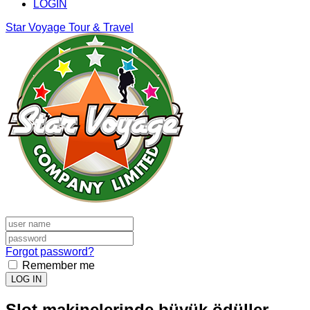
LOGIN
Star Voyage Tour & Travel
Forgot password?
Remember me
LOG IN
Slot makinelerinde büyük ödüller