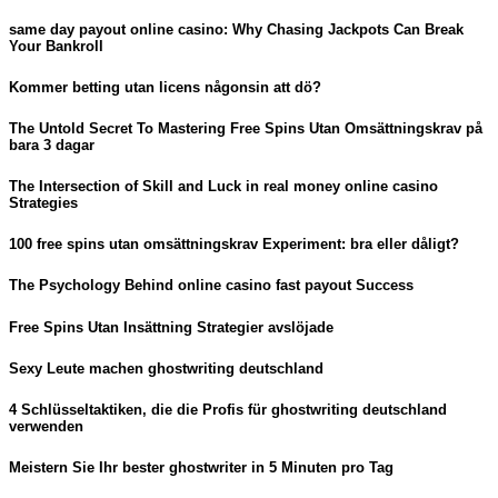
same day payout online casino: Why Chasing Jackpots Can Break
Your Bankroll
Kommer betting utan licens någonsin att dö?
The Untold Secret To Mastering Free Spins Utan Omsättningskrav på
bara 3 dagar
The Intersection of Skill and Luck in real money online casino
Strategies
100 free spins utan omsättningskrav Experiment: bra eller dåligt?
The Psychology Behind online casino fast payout Success
Free Spins Utan Insättning Strategier avslöjade
Sexy Leute machen ghostwriting deutschland
4 Schlüsseltaktiken, die die Profis für ghostwriting deutschland
verwenden
Meistern Sie Ihr bester ghostwriter in 5 Minuten pro Tag