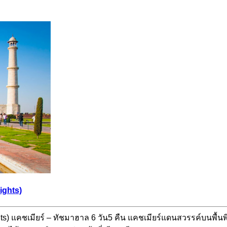
ights)
hts) แคชเมียร์ – ทัชมาฮาล 6 วัน5 คืน แคชเมียร์แดนสวรรค์บนพื้