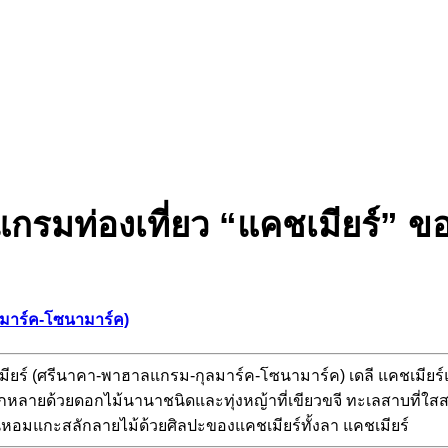
กรมท่องเที่ยว “แคชเมียร์” ข
ลมาร์ค-โซนามาร์ค)
ชเมียร์ (ศรีนาคา-พาฮาลแกรม-กุลมาร์ค-โซนามาร์ค) เดลี แคชเมียร
หลายด้วยดอกไม้นานาชนิดและทุ่งหญ้าที่เขียวขจี ทะเลสาบที่ใส
ิ่นหอมแกะสลักลายไม้ด้วยศิลปะของแคชเมียร์ทั้งลา แคชเมียร์