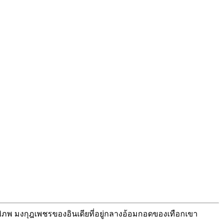
นพิภพ มงกุฎเพชรของอินเดียที่อยู่กลางอ้อมกอดของเทือกเขา